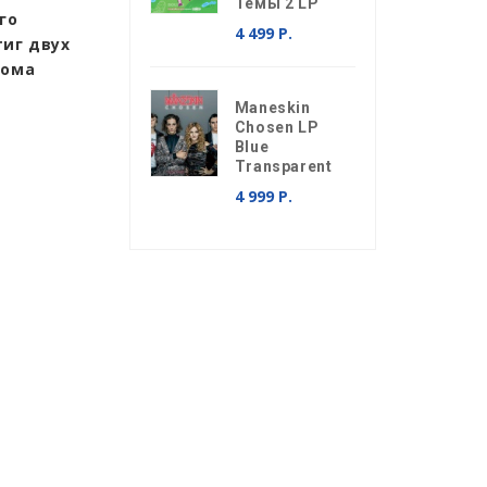
Темы 2 LP
го
4 499 Р.
иг двух
бома
Maneskin
Chosen LP
Blue
Transparent
4 999 Р.