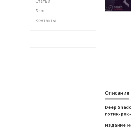
Статьи
Блог
Контакты
Описание
Deep Shado
готик-рок-
Издание н