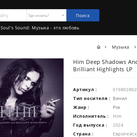
Поиск
Soul's Sound: Музыка - это любовь
Музыка
Him Deep Shadows An
Brilliant Highlights LP
Артикул :
019802802
Тип носителя :
Винил
Жанр :
Рок
Исполнитель :
Him
Год выпуска :
2024
Страна :
Европейск