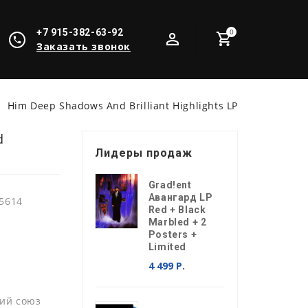
+7 915-382-63-92
0
Заказать звонок
Him Deep Shadows And Brilliant Highlights LP
d
Лидеры продаж
Grad!ent
Авангард LP
5614
Red + Black
Marbled + 2
Posters +
Limited
4 499 Р.
ий союз