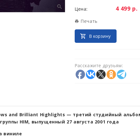
Цена:
4 499 р.
Цена:
Печать
В корзину
Расскажите друзьям:
ws and Brilliant Highlights — третий студийный альб
группы HIM, выпущенный 27 августа 2001 года
а виниле