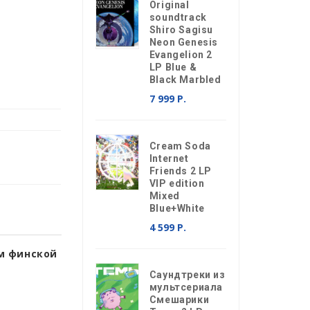
Original
soundtrack
Shiro Sagisu
Neon Genesis
Evangelion 2
LP Blue &
Black Marbled
7 999 Р.
Cream Soda
Internet
Friends 2 LP
VIP edition
Mixed
Blue+White
4 599 Р.
ом финской
Саундтреки из
мультсериала
Смешарики