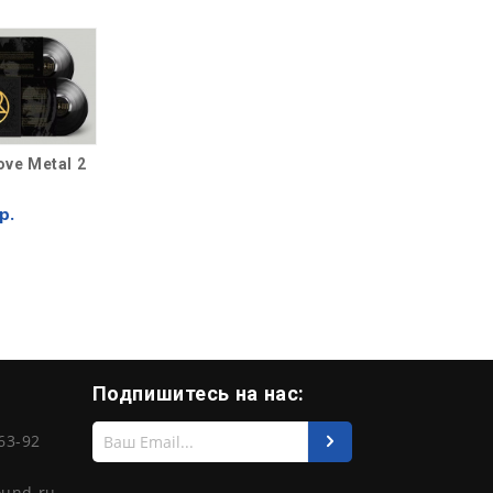
ove Metal 2
р.
Подпишитесь на нас:
Введите
63-92
свой
e-
mail
ound.ru