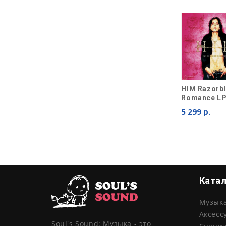
HIM Razorb
Romance L
5 299 р.
Ката
Музык
Аксесс
Soul's Sound: Музыка - это