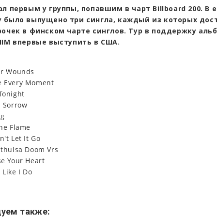
л первым у группы, попавшим в чарт Billboard 200. В е
 было выпущено три сингла, каждый из которых дост
рочек в финском чарте синглов. Тур в поддержку аль
HIM впервые выступить в США.
Our Wounds
e Every Moment
Tonight
d Sorrow
ng
the Flame
n't Let It Go
l-thulsa Doom Vrs
se Your Heart
 Like I Do
уем также: