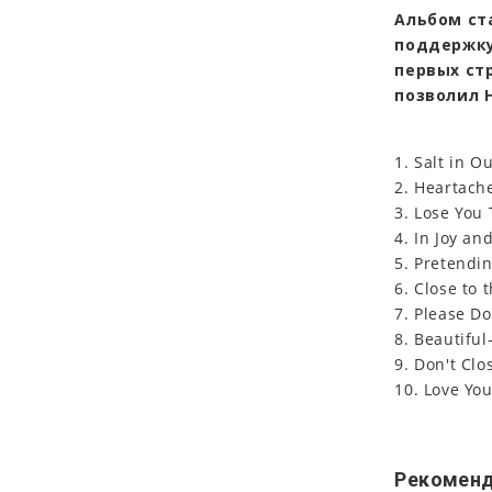
Альбом ста
поддержку
первых ст
позволил 
1. Salt in 
2. Heartach
3. Lose You 
4. In Joy an
5. Pretendi
6. Close to 
7. Please Do
8. Beautifu
9. Don't Clo
10. Love You
Рекоменд