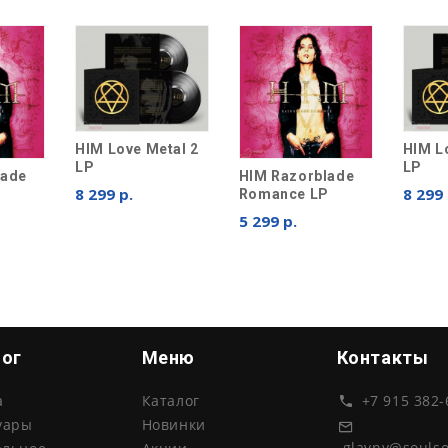
HIM Love Metal 2
HIM L
LP
LP
lade
HIM Razorblade
8 299 р.
8 299 
P
Romance LP
5 299 р.
лог
Меню
Контакты
а
Каталог
+7 915 382-
уары
Новинки
glavny@souls