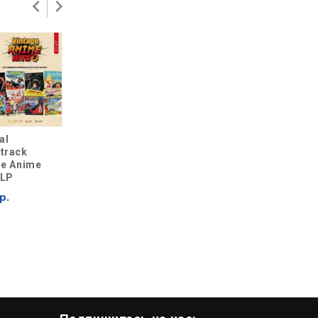
al
John Williams
Shunsuke Kida
track
Star Wars Episode
Demon’s Souls 2
ge Anime
III - Revenge of
LP
 LP
the Sith 2 LP 20th
4 499 р.
Anniversary
р.
8 899 р.