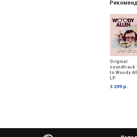
Рекоменд
Original
soundtrack 
to Woody Al
LP
3 299 р.