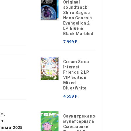
Original
soundtrack
Shiro Sagisu
Neon Genesis
Evangelion 2
LP Blue &
Black Marbled
7 999 Р.
Cream Soda
Internet
Friends 2 LP
VIP edition
Mixed
Blue+White
4 599 Р.
)»,
Саундтреки из
из
мультсериала
Смешарики
льма 2025