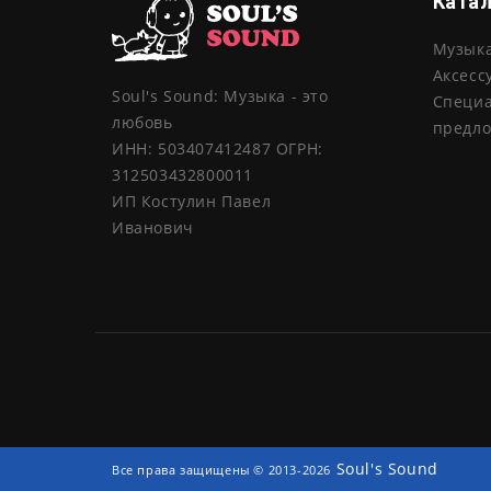
Ката
Музык
Аксесс
Soul's Sound: Музыка - это
Специ
любовь
предл
ИНН: 503407412487 ОГРН:
312503432800011
ИП Костулин Павел
Иванович
Soul's Sound
Все права защищены © 2013-2026