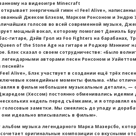
ванному на видеоигре Minecraft
открывает энергичный гимн «I Feel Alive», написанны
ованный Джеком Блэком, Марком Ронсоном и Эндрю 
еличайших голосов во всей современной музыке, Дже
рует мощный вокал, которому помогают Даниэль Бру
бас-гитаре, Дэйв Грол из Foo Fighters на барабанах, Т
Queen of the Stone Age на гитаре и Роджер Мэннинг н
ре. Блэк сказал о своем сотрудничестве: «Было волн
с легендарными авторами песен Ронсоном и Уайеттом
 песней!»
Feel Alive», Блэк участвует в создании ещё трёх песе
ключевые комедийные моменты фильма. «Мы отличн
бавляя в фильм небольшие музыкальные детали», — 
 Джаредом (Хессом) постоянно обменивались идеями 
 нескольких недель перед съёмками, и я отправлял е
 голосовые заметки. Мы смеялись до упаду и дораб
ы они идеально вписывались в фильм».
 альбом музыка легендарного Марка Мазерсбо, кото
 сочетает оригинальные композиции со вкусными от