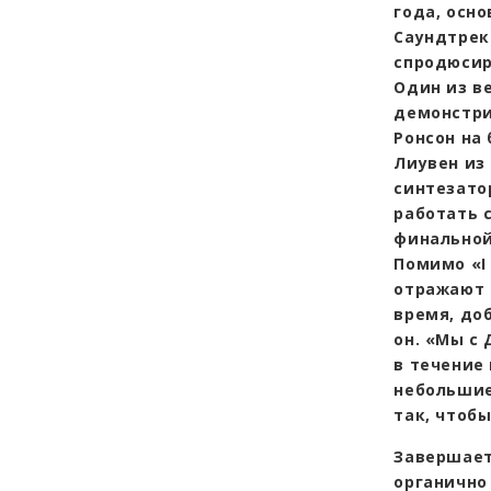
года, осно
Саундтрек 
спродюсир
Один из в
демонстри
Ронсон на 
Лиувен из 
синтезато
работать 
финальной
Помимо «I 
отражают 
время, до
он. «Мы с
в течение
небольшие
так, чтоб
Завершает
органично