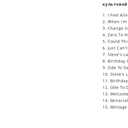
культовой 
1. I Feel Al
2. When I'm
3. Change S
4. Zero To H
5. Could Th
6. Just Can'
7. Steve's L
8. Birthday 
9. Ode To De
10. Steve's 
11. Birthda
12. Ode To 
13. Welcome
14. Minecraf
15. Mintage