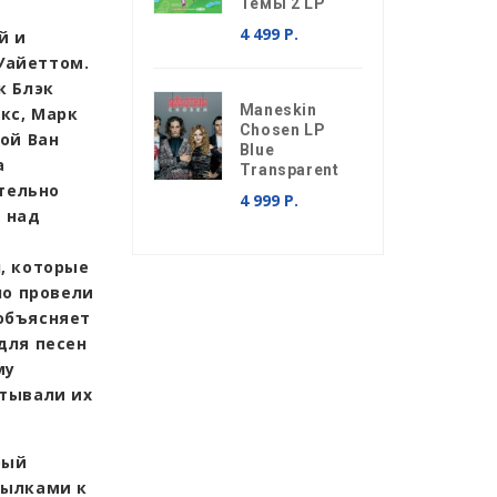
Темы 2 LP
4 499 Р.
й и
Уайеттом.
к Блэк
Maneskin
кс, Марк
Chosen LP
рой Ван
Blue
а
Transparent
ительно
4 999 Р.
 над
н, которые
о провели
объясняет
для песен
му
атывали их
рый
сылками к