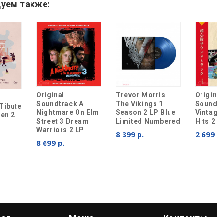
уем также:
Original
Origin
Trevor Morris
Soundtrack A
Sound
The Vikings 1
Tibute
Nightmare On Elm
Vinta
Season 2 LP Blue
len 2
Street 3 Dream
Hits 2
Limited Numbered
Warriors 2 LP
2 699 
8 399 р.
8 699 р.