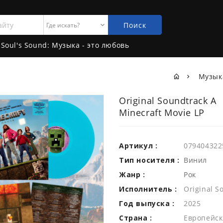
Поиск
Soul's Sound: Музыка - это любовь
Музы
Original Soundtrack A
Minecraft Movie LP
Артикул :
079404322
Тип носителя :
Винил
Жанр :
Рок
Исполнитель :
Original S
Год выпуска :
2025
Страна :
Европейск