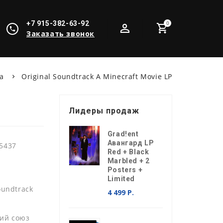
+7 915-382-63-92
0
Заказать звонок
ка
Original Soundtrack A Minecraft Movie LP
Лидеры продаж
Grad!ent
Авангард LP
5437
Red + Black
Marbled + 2
Posters +
Limited
oundtrack
4 499 Р.
ий союз