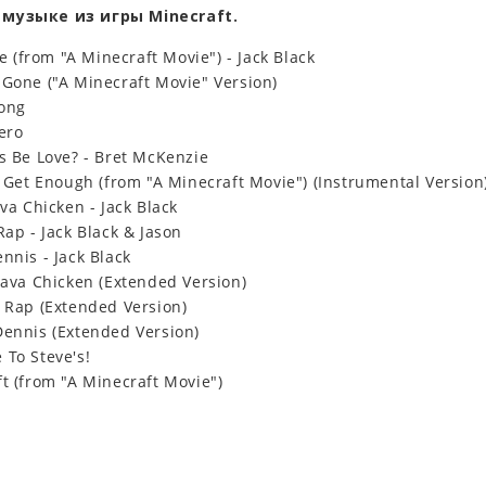
музыке из игры Minecraft.
ive (from "A Minecraft Movie") - Jack Black
 Gone ("A Minecraft Movie" Version)
ong
ero
is Be Love? - Bret McKenzie
t Get Enough (from "A Minecraft Movie") (Instrumental Version
ava Chicken - Jack Black
Rap - Jack Black & Jason
nnis - Jack Black
Lava Chicken (Extended Version)
y Rap (Extended Version)
Dennis (Extended Version)
 To Steve's!
t (from "A Minecraft Movie")