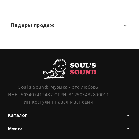
Лидеры продаж
Soul's Sound: Музыка - это любовь
ИНН: 503407412487 ОГРН: 312503432800011
ИП Костулин Павел Иванович
Каталог
Меню