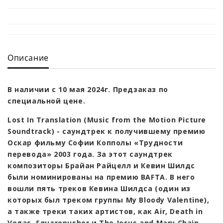
Описание
В наличии с 10 мая 2024г. Предзаказ по
специальной цене.
Lost In Translation (Music from the Motion Picture
Soundtrack) -
саундтрек
к
получившему
премию
Оскар фильму Софии Копполы «Трудности
перевода» 2003 года. За этот саундтрек
композиторы Брайан Райцелл и Кевин Шилдс
были номинированы на премию BAFTA. В него
вошли пять треков Кевина Шилдса (один из
которых был треком группы My Bloody Valentine),
а также треки таких артистов, как Air, Death in
Vegas, Squarepusher и The Jesus and Mary Chain.