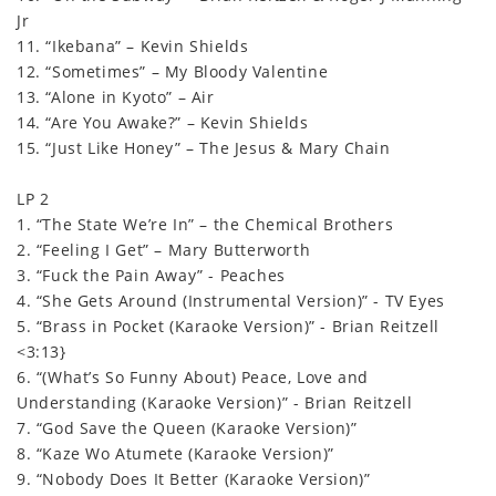
Jr
11. “Ikebana” – Kevin Shields
12. “Sometimes” – My Bloody Valentine
13. “Alone in Kyoto” – Air
14. “Are You Awake?” – Kevin Shields
15. “Just Like Honey” – The Jesus & Mary Chain
LP 2
1. “The State We’re In” – the Chemical Brothers
2. “Feeling I Get” – Mary Butterworth
3. “Fuck the Pain Away” - Peaches
4. “She Gets Around (Instrumental Version)” - TV Eyes
5. “Brass in Pocket (Karaoke Version)” - Brian Reitzell
<3:13}
6. “(What’s So Funny About) Peace, Love and
Understanding (Karaoke Version)” - Brian Reitzell
7. “God Save the Queen (Karaoke Version)”
8. “Kaze Wo Atumete (Karaoke Version)”
9. “Nobody Does It Better (Karaoke Version)”