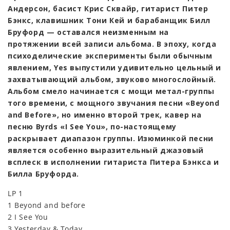
Андерсон, басист Крис Сквайр, гитарист Питер
Бэнкс, клавишник Тони Кей и барабанщик Билл
Бруфорд — оставался неизменным на
протяжении всей записи альбома. В эпоху, когда
психоделические эксперименты были обычным
явлением, Yes выпустили удивительно цельный и
захватывающий альбом, звуково многослойный.
Альбом смело начинается с мощи метал-группы
того времени, с мощного звучания песни «Beyond
and Before», но именно второй трек, кавер на
песню Byrds «I See You», по-настоящему
раскрывает диапазон группы. Изюминкой песни
является особенно выразительный джазовый
всплеск в исполнении гитариста Питера Бэнкса и
Билла Бруфорда.
LP 1
1 Beyond and before
2 I See You
3 Yesterday & Today