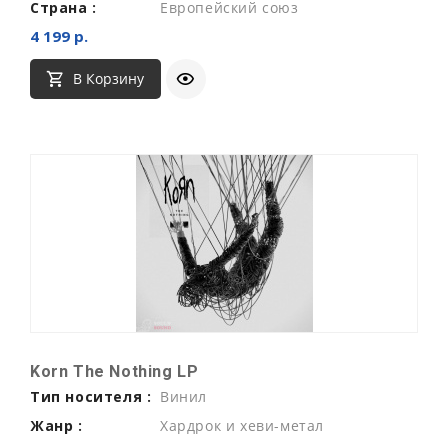
Страна :
Европейский союз
4 199 р.
В Корзину
Korn The Nothing LP
Тип носителя :
Винил
Жанр :
Хардрок и хеви-метал