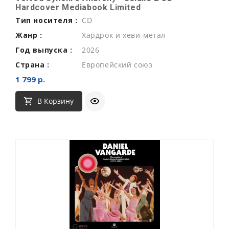
Hardcover Mediabook Limited
Тип носителя :
CD
Жанр :
Хардрок и хеви-метал
Год выпуска :
2026
Страна :
Европейский союз
1 799 р.
В Корзину