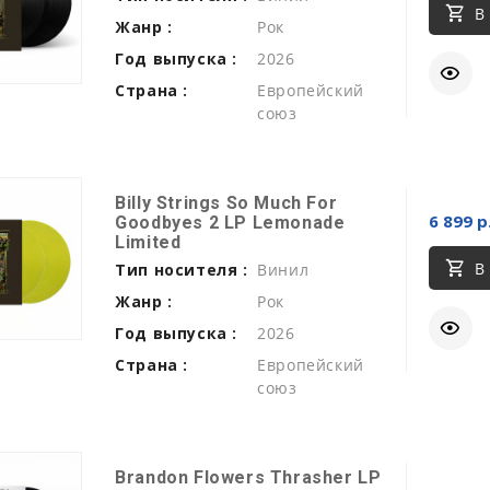
В
Жанр :
Рок
Год выпуска :
2026
Страна :
Европейский
союз
Billy Strings So Much For
6 899 р
Goodbyes 2 LP Lemonade
Limited
В
Тип носителя :
Винил
Жанр :
Рок
Год выпуска :
2026
Страна :
Европейский
союз
Brandon Flowers Thrasher LP