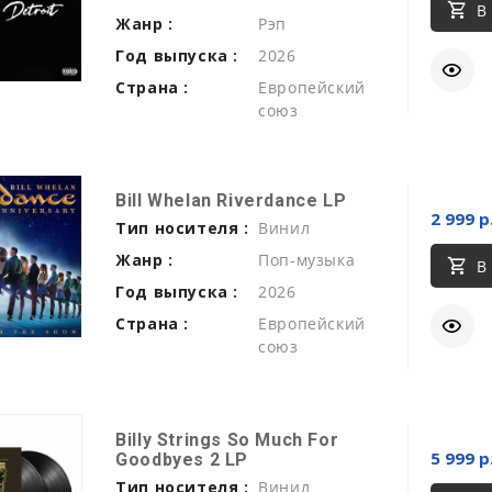
В
Жанр :
Рэп
Год выпуска :
2026
Страна :
Европейский
союз
Bill Whelan Riverdance LP
2 999 р
Тип носителя :
Винил
Жанр :
Поп-музыка
В
Год выпуска :
2026
Страна :
Европейский
союз
Billy Strings So Much For
5 999 р
Goodbyes 2 LP
Тип носителя :
Винил