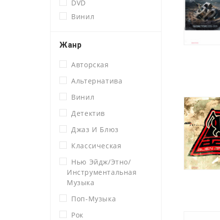
DVD
Винил
Жанр
Авторская
Альтернатива
Винил
Детектив
Джаз И Блюз
Классическая
Нью Эйдж/этно/
Инструментальная
Музыка
Поп-Музыка
Рок