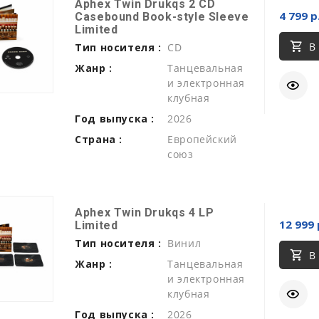
Aphex Twin Drukqs 2 CD
4 799 р
Casebound Book-style Sleeve
Limited
В
Тип носителя :
CD
Жанр :
Танцевальная
и электронная
клубная
Год выпуска :
2026
Страна :
Европейский
союз
Aphex Twin Drukqs 4 LP
12 999 
Limited
Тип носителя :
Винил
В
Жанр :
Танцевальная
и электронная
клубная
Год выпуска :
2026