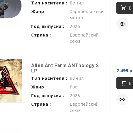
Тип носителя :
Винил
В
Жанр :
Хардрок и хеви-
метал
Год выпуска :
2026
Страна :
Европейский
союз
Alien Ant Farm ANThology 2
7 499 р
LP
Тип носителя :
Винил
В
Жанр :
Рок
Год выпуска :
2026
Страна :
Европейский
союз