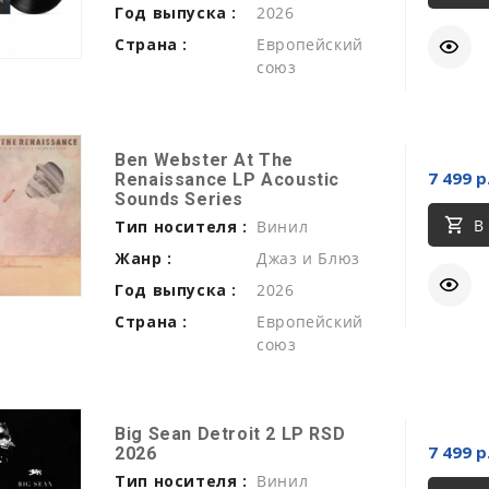
Год выпуска :
2026
Страна :
Европейский
союз
Ben Webster At The
7 499 р
Renaissance LP Acoustic
Sounds Series
В
Тип носителя :
Винил
Жанр :
Джаз и Блюз
Год выпуска :
2026
Страна :
Европейский
союз
Big Sean Detroit 2 LP RSD
7 499 р
2026
Тип носителя :
Винил