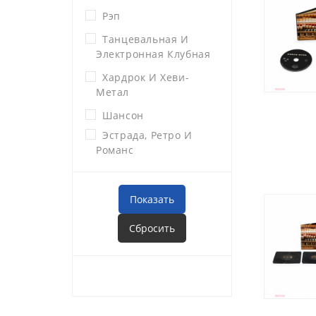
Рэп
Танцевальная И
Электронная Клубная
Хардрок И Хеви-
Метал
Шансон
Эстрада, Ретро И
Романс