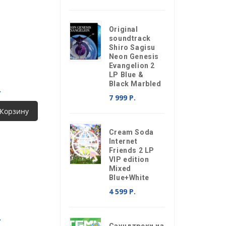
Original
soundtrack
Shiro Sagisu
Neon Genesis
Evangelion 2
LP Blue &
Black Marbled
.
7 999 Р.
 Корзину
Cream Soda
Internet
Friends 2 LP
VIP edition
Mixed
Blue+White
4 599 Р.
.