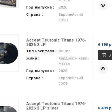
Год выпуска :
2026
Страна :
Европейский
союз
Accept Teutonic Titans 1976-
6 199 р
2026 2 LP
Тип носителя :
Винил
В
Жанр :
Хардрок и хеви-
метал
Год выпуска :
2026
Страна :
Европейский
союз
Accept Teutonic Titans 1976-
6 499 р
2026 2 LP silver