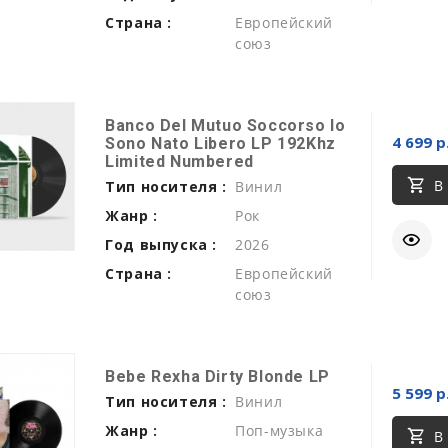
Страна :
Европейский
союз
Banco Del Mutuo Soccorso Io
4 699 р
Sono Nato Libero LP 192Khz
Limited Numbered
В
Тип носителя :
Винил
Жанр :
Рок
Год выпуска :
2026
Страна :
Европейский
союз
Bebe Rexha Dirty Blonde LP
5 599 р
Тип носителя :
Винил
Жанр :
Поп-музыка
В