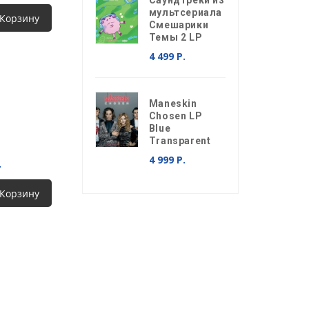
Саундтреки из
мультсериала
 Корзину
Смешарики
Темы 2 LP
4 499 Р.
Maneskin
Chosen LP
Blue
Transparent
4 999 Р.
.
 Корзину