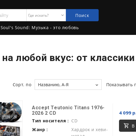
Поиск
Soul's Sound: Музыка - это любовь
на любой вкус: от классики
Сорт. по
Названию, А-Я
Показывать 
Accept Teutonic Titans 1976-
4 099 р
2026 2 CD
Тип носителя :
CD
В
Жанр :
Хардрок и хеви-
метал