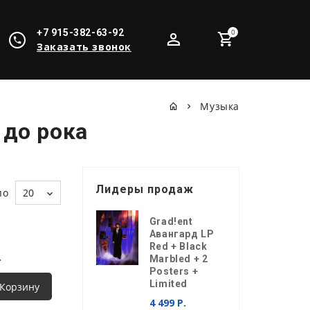
+7 915-382-63-92
0
Заказать звонок
Музыка
 до рока
Лидеры продаж
по
20
Grad!ent
Авангард LP
Red + Black
.
Marbled + 2
Posters +
Limited
 Корзину
4 499 Р.