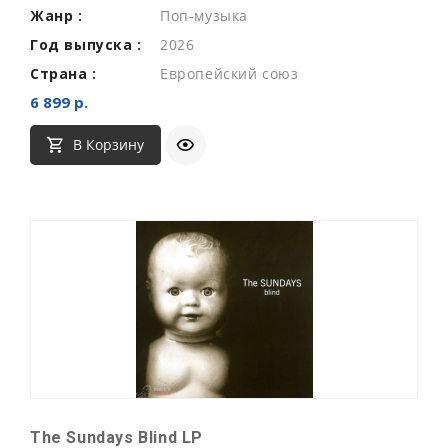
Жанр :
Поп-музыка
Год выпуска :
2026
Страна :
Европейский союз
6 899 р.
В Корзину
The Sundays Blind LP