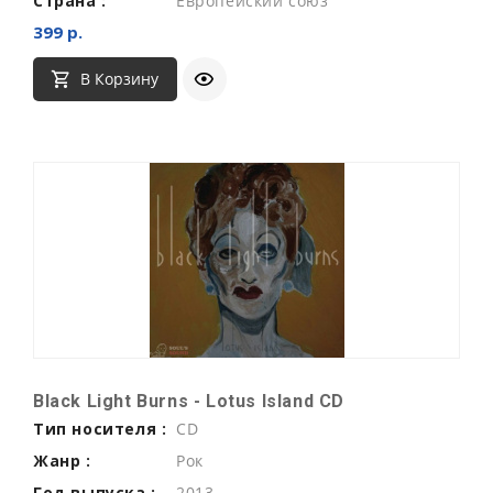
Страна :
Европейский союз
399 р.
В Корзину
Black Light Burns - Lotus Island CD
Тип носителя :
CD
Жанр :
Рок
Год выпуска :
2013