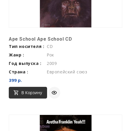
Ape School Ape School CD
Тип носителя :
CD
Жанр :
Рок
Год выпуска :
2009
Страна :
Европейский союз
399 р.
В Корзину