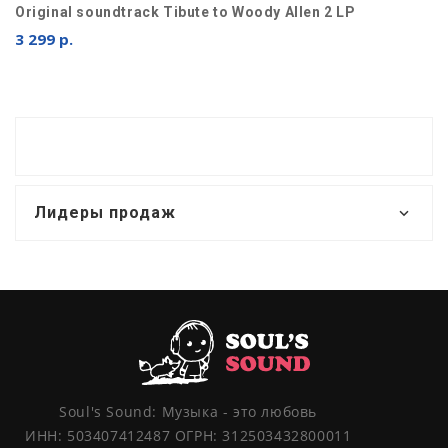
Original soundtrack Tibute to Woody Allen 2 LP
3 299 р.
Лидеры продаж
Soul's Sound: Музыка - это любовь
ИНН: 503407412487 ОГРН: 312503432800011