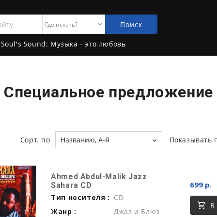
Поиск
Soul's Sound: Музыка - это любовь
Специальное предложение
Сорт. по
Названию, А-Я
Показывать 
Ahmed Abdul-Malik Jazz
699 р.
Sahara CD
Тип носителя :
CD
В
Жанр :
Джаз и Блюз