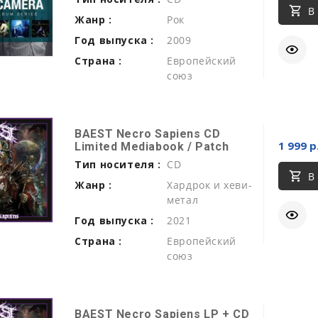
В
Жанр :
Рок
Год выпуска :
2009
Страна :
Европейский
союз
BAEST Necro Sapiens CD
1 999 р
Limited Mediabook / Patch
Тип носителя :
CD
В
Жанр :
Хардрок и хеви-
метал
Год выпуска :
2021
Страна :
Европейский
союз
BAEST Necro Sapiens LP + CD