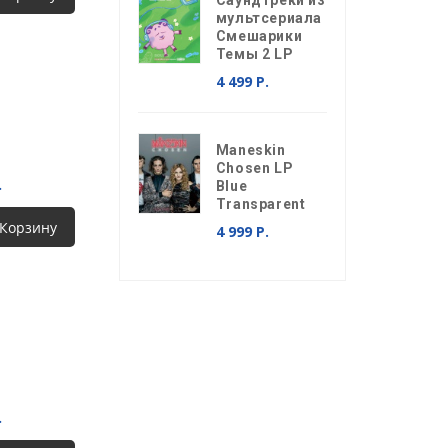
Саундтреки из
мультсериала
Смешарики
Темы 2 LP
4 499 Р.
Maneskin
Chosen LP
.
Blue
Transparent
 Корзину
4 999 Р.
.