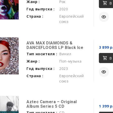
Жанр :
Рок
В
Год выпуска :
2020
Страна :
Европейский
союз
AVA MAX DIAMONDS &
3 899 р
DANCEFLOORS LP Black Ice
Тип носителя :
Винил
В
Жанр :
Поп-музыка
Год выпуска :
2023
Страна :
Европейский
союз
Aztec Camera ‎– Original
1 399 р
Album Series 5 CD
Тип носителя :
CD