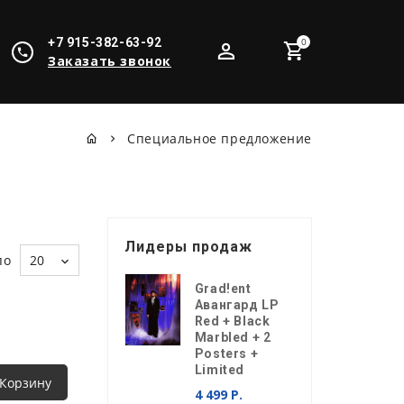
+7 915-382-63-92
0
Заказать звонок
Специальное предложение
Лидеры продаж
по
20
Grad!ent
Авангард LP
Red + Black
Marbled + 2
Posters +
Limited
 Корзину
4 499 Р.