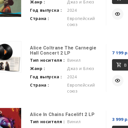
Жанр :
Джаз и Блюз
Год выпуска :
2024
Страна :
Европейский
союз
Alice Coltrane The Carnegie
7 199 р
Hall Concert 2 LP
Тип носителя :
Винил
В
Жанр :
Джаз и Блюз
Год выпуска :
2024
Страна :
Европейский
союз
Alice In Chains Facelift 2 LP
3 999 р
Тип носителя :
Винил