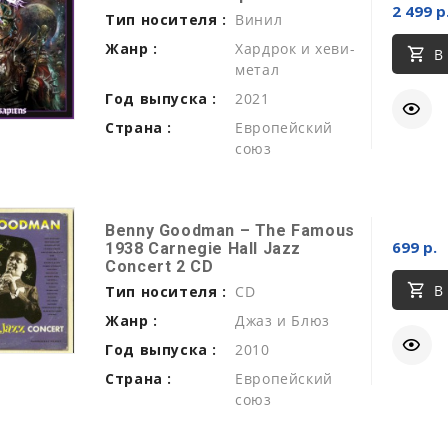
2 499 р
Тип носителя :
Винил
Жанр :
Хардрок и хеви-
В
метал
Год выпуска :
2021
Страна :
Европейский
союз
Benny Goodman ‎– The Famous
699 р.
1938 Carnegie Hall Jazz
Concert 2 CD
В
Тип носителя :
CD
Жанр :
Джаз и Блюз
Год выпуска :
2010
Страна :
Европейский
союз