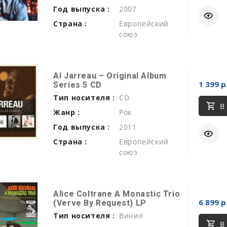
Год выпуска :
2007
Страна :
Европейский
союз
Al Jarreau ‎– Original Album
1 399 р
Series 5 CD
Тип носителя :
CD
В
Жанр :
Рок
Год выпуска :
2011
Страна :
Европейский
союз
Alice Coltrane A Monastic Trio
6 899 р
(Verve By Request) LP
Тип носителя :
Винил
В