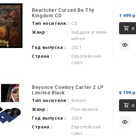
Bewitcher Cursed Be Thy
1 499 р
Kingdom CD
Тип носителя :
CD
В
Жанр :
Хардрок и хеви-
метал
Год выпуска :
2021
Страна :
Европейский
союз
Beyonce Cowboy Carter 2 LP
6 199 р
Limited Black
Тип носителя :
Винил
В
Жанр :
Поп-музыка
Год выпуска :
2024
Страна :
Европейский
союз