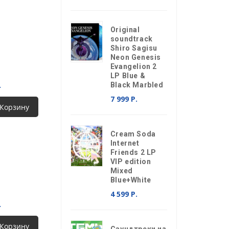
Original
soundtrack
Shiro Sagisu
Neon Genesis
Evangelion 2
LP Blue &
.
Black Marbled
7 999 Р.
 Корзину
Cream Soda
Internet
Friends 2 LP
VIP edition
Mixed
Blue+White
4 599 Р.
.
 Корзину