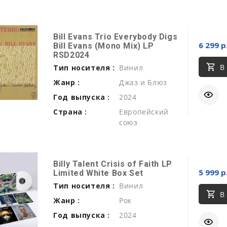
Bill Evans Trio Everybody Digs
6 299 р
Bill Evans (Mono Mix) LP
RSD2024
В
Тип носителя :
Винил
Жанр :
Джаз и Блюз
Год выпуска :
2024
Страна :
Европейский
союз
Billy Talent Crisis of Faith LP
5 999 р
Limited White Box Set
Тип носителя :
Винил
В
Жанр :
Рок
Год выпуска :
2024