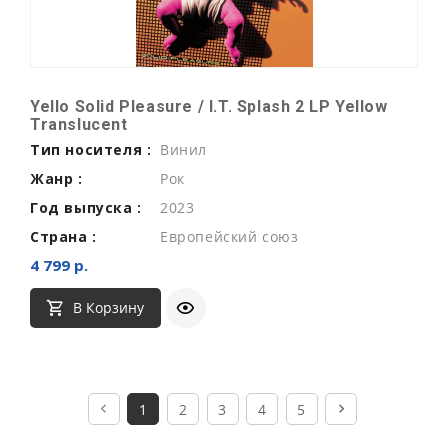
Yello Solid Pleasure / I.T. Splash 2 LP Yellow
Translucent
Тип носителя :
Винил
Жанр :
Рок
Год выпуска :
2023
Страна :
Европейский союз
4 799 р.
В Корзину
1
2
3
4
5