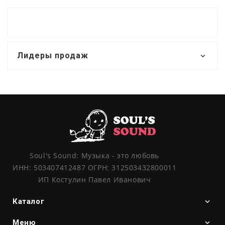
Лидеры продаж
Soul's Sound: Музыка - это любовь
ИНН: 503407412487 ОГРН: 312503432800011
ИП Костулин Павел Иванович
Каталог
Меню