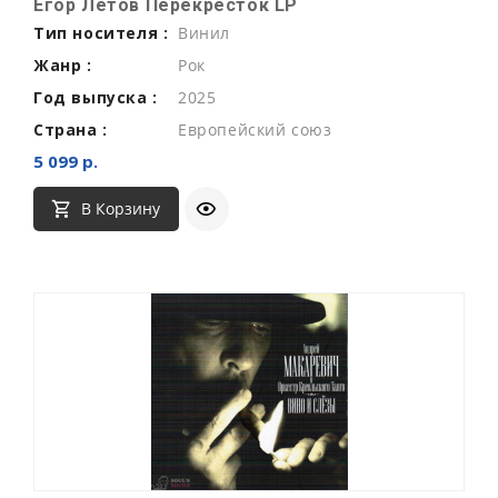
Егор Летов Перекрёсток LP
Тип носителя :
Винил
Жанр :
Рок
Год выпуска :
2025
Страна :
Европейский союз
5 099 р.
В Корзину