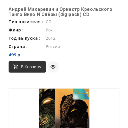
Андрей Макаревич и Оркестр Креольского
Танго Вино И Слёзы (digipack) CD
Тип носителя :
CD
Жанр :
Рок
Год выпуска :
2012
Страна :
Россия
499 р.
В Корзину